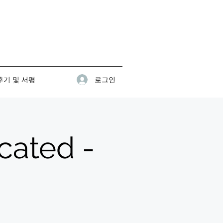
로그인
기 및 서평
ated -