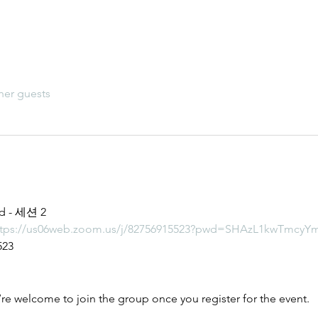
her guests
 - 세션 2
ttps://us06web.zoom.us/j/82756915523?pwd=SHAzL1kwTmcy
523
’re welcome to join the group once you register for the event.