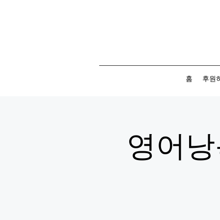
홈
후원
영어낭독모