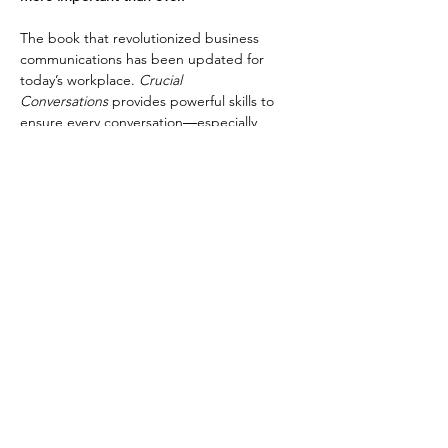
The book that revolutionized business 
communications has been updated for 
today’s workplace. 
Crucial 
Conversations
 provides powerful skills to 
ensure every conversation―especially 
difficult ones―leads to the results you 
want. Written in an engaging and witty 
style, it teaches readers how to be 
persuasive rather than abrasive, how to get 
back to productive dialogue when others 
blow up or clam up, and it offers powerful 
skills for mastering high-stakes 
conversations, regardless of…
Read More >
모임 공유하기