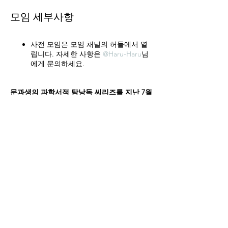
모임 세부사항
사전 모임은 모임 채널의 허들에서 열
립니다. 자세한 사항은
@Haru-Haru
님
에게 문의하세요.
문과생의 과학서적 탐낭독 씨리즈를 지난 7월
에 마무리하면서 조금은 아쉬운 마음에 번외
편으로 여러분에게 좀더 친근하게 다가갈 수
있는 과학책 두어권을 더 읽고자 합니다. “김
상욱의 과학공부”는 물리학자의 눈으로 과학
을 인문학적 시각에서 바라보는 에세이입니
다. 토론에 대한 부담 없이 마음 편히 읽어가
모임 공유하기
면서 마음에 드는 문구를 게시판에 하나씩 올
려보고 뒷풀이 시간에 이야기 나누는 자리를
마련했으면 합니다.
책구매:
다음 링크를 이용해서 책을 구매해주
시면 저희 동호회에 운영에 많은 도움이 됩니
다.