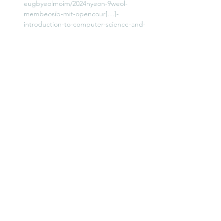
eugbyeolmoim/2024nyeon-9weol-
membeosib-mit-opencour[…]-
introduction-to-computer-science-and-
programming-in-python
모임제목: 멤버십 모임 - MIT OpenCourse 스
터디
코스제목: 
6.0001 Introduction To Computer 
Science And Programming In Python
책구매: 다음 링크를 이용해서 책을 구매해주
시면 저희 동호회에 운영에 많은 도움이 됩니
다.
Read More >
모임 공유하기