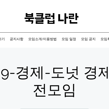
​북클럽 나란
하기
공지사항
모임소개/이용방법
모임 일정
모임 공지
모임후
-09-경제-도넛 경제
전모임