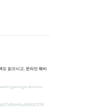
책도 읽으시고, 온라인 웨비
weol-gyeongje-doneos-
Tm56QTdRUHNoMWI3QT09