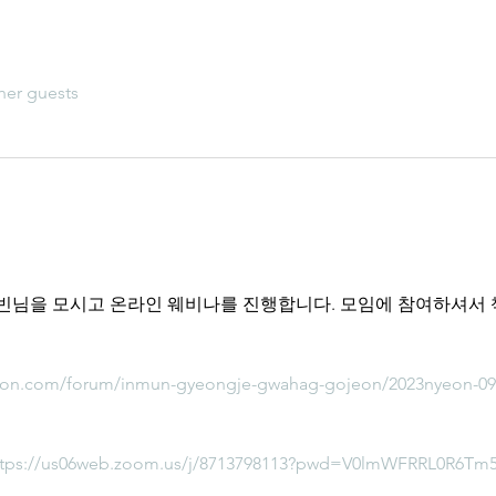
her guests
빈님을 모시고 온라인 웨비나를 진행합니다. 모임에 참여하셔서 
won.com/forum/inmun-gyeongje-gwahag-gojeon/2023nyeon-09
ttps://us06web.zoom.us/j/8713798113?pwd=V0lmWFRRL0R6