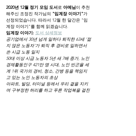
2020년 12월 정기 모임 도서
로 
아메님
이 추천
해주신 조정진 작가님의 
"임계장 이야기"
가 
선정되었습니다. 따라서 12월 한 달간은 "임
계장 이야기"를 함께 읽겠습니다.
임계장 이야기: 
도서 상세정보
공기업에서 30년 넘게 일하다 퇴직한 63세 ‘젊
지 않은 노동자’가 퇴직 후 경비로 일하면서 
쓴 시급 노동 일지
50대 이상 시급 노동자 5년 새 7배 증가, 노인 
경제활동인구 421만 명 시대, 노인 빈곤율 세
계 1위 국가의 경비, 청소, 간병 등을 책임지
고 있는 노인 노동자의 초상
아파트, 빌딩, 터미널 등에서 우리 곁을 지키
며 구부정한 허리를 하고 푸른 작업복을 걸친 
채 온갖 궂은일은 도맡고 있는 노동자들의 이
야기
토론은 "단톡방 토론"과 "온라인 미팅 토론" 
두가지 방식으로 진행됩니다.
Read More >