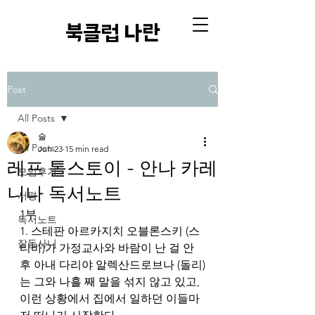
​북클럽 나란
Post
All Posts
슬
All Posts
Jun 23
15 min read
레프 톨스토이 - 안나 카레
모임후기
니나 독서노트
서평
1부
독서노트
1. 스테판 아르카지치 오블론스키 (스
잡동사니
티바)가 가정교사와 바람이 난 걸 안 
후 아내 다리야 알렉산드로브나 (돌리)
는 그와 나흘 째 말을 섞지 않고 있고, 
이런 상황에서 집에서 일하던 이들마