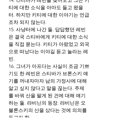
14. 스티바가 레빈을 찾아오고 그는 키
티에 대한 소식을 아마도 들고 왔을 
터. 하지만 키티에 대한 이야기는 언급
조차 되지 않는다. 
15. 사냥터에 나간 둘. 답답했던 레빈
은 결국 스티바에게 키티에 대한 소식
을 직접 묻는다. 키티가 아팠었고 외국
으로 떠났다는 이야길 듣고 놀라는 레
빈. 
16. 그녀가 아프다는 사실이 조금 기쁘
기도 한 레빈은 스티바가 브론스키 얘
기를 꺼내자마자 남의 가정사에 대해 
알고 싶지 않다고 말을 끊는다. 주제
를 바꿔 산을 팔게 된 건에 대해 얘기
하는 둘. 랴비닌의 등장. 랴비닌은 오
블론스키의 산을 샀다는 것에 의의를 
두고자 함. 
17. 레빈은 키티에 관한 일부터 시작
해 랴비닌의 기만까지 본인의 집에서 