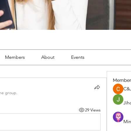
Members
About
Events
Member
C&
the group.
Jih
29 Views
Min