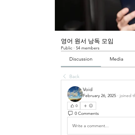
영어 원서 낭독 모임
Public
·
54 members
Discussion
Media
Back
Void
February 26, 2025
·
joined 
0
0 Comments
Write a comment...