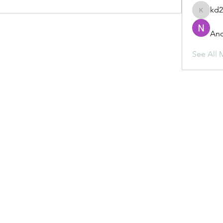
kd
kd2mz3
And
See All 