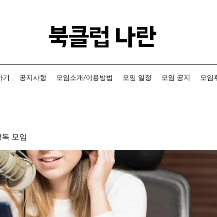
​북클럽 나란
하기
공지사항
모임소개/이용방법
모임 일정
모임 공지
모임후
낭독 모임