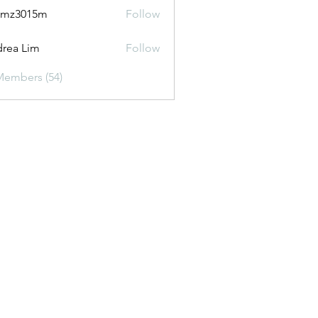
2mz3015m
Follow
015m
rea Lim
Follow
Members (54)