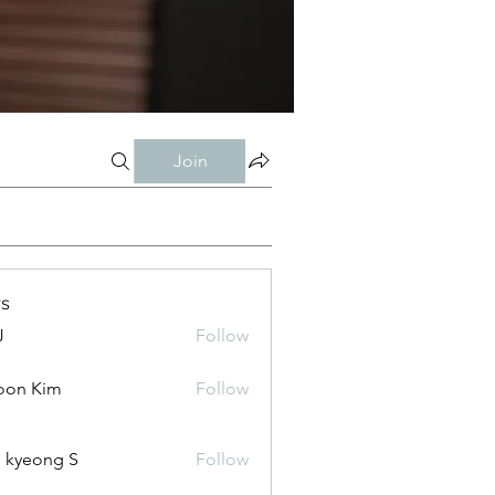
Join
s
J
Follow
oon Kim
Follow
 kyeong S
Follow