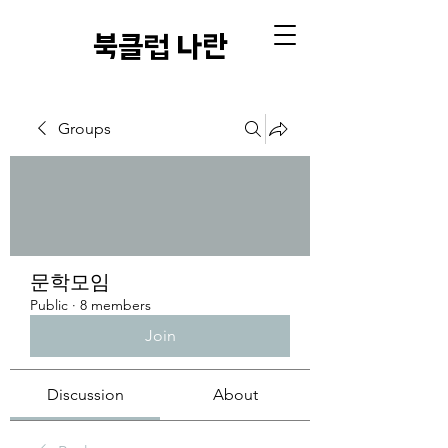
​북클럽 나란
Groups
문학모임
Public
·
8 members
Join
Discussion
About