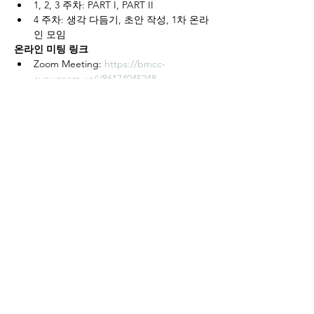
1, 2, 3 주차: PART I, PART II
4 주차: 생각 다듬기, 초안 작성, 1차 온라
인 모임
온라인 미팅 링크
Zoom Meeting: 
https://bmcc-
cuny.zoom.us/j/86174045248
Read More >
모임 공유하기
We create a place to
read, write, talk, and think!
Cyber Seowon Foundation